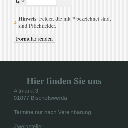
↺
Hinweis
: Felder, die mit
*
bezeichnet sind,
sind Pflichtfelder.
Hier finden Sie uns
Altmarkt 3
01877 Bischofswerda
Termine nur nach Vereinbarung
Zweigstelle: